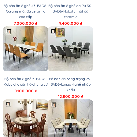
Bộ bàn ăn 6 ghế 43-BAD6-
Bộ bàn ăn 6 ghế da Pu 30-
Corany mặt đá ceramic
BAD6-Nobatu mặt đá
cao cấp
ceramic
Giá
Giá
7.000.000 ₫
9.400.000 ₫
Bộ bàn ăn 6 ghế 5-BAD6-
Bộ bàn ăn sang trọng 29-
Kubu cho căn hộ chung cư
BAD6-Longo 4 ghế nhập
khẩu
Giá
8.100.000 ₫
Giá
12.800.000 ₫