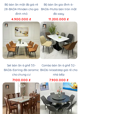
Bộ bàn ăn mặt đá giá rẻ
Bộ bàn ăn gia đình 6-
28-BAD4-Minden cho gia
BAD6-Mutla bàn tròn mặt
đình nhỏ
đá xoay
Giá
Giá
4.900.000 ₫
11.200.000 ₫
Set bàn ăn 6 ghế 53-
Combo bàn ăn 6 ghế 52-
BAD6-Earling đá ceramic
BAD6-Woodstep giá rẻ cho
cho chung cư
nhà bếp
Giá
Giá
7.100.000 ₫
7.900.000 ₫