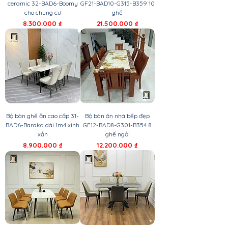
ceramic 32-BAD6-Boomy
GF21-BAD10-G315-B359 10
cho chung cư
ghế
Giá
Giá
8.300.000 ₫
21.500.000 ₫
Bộ bàn ghế ăn cao cấp 31-
Bộ bàn ăn nhà bếp đẹp
BAD6-Baraka dài 1m4 xinh
GF12-BAD8-G301-B354 8
xắn
ghế ngồi
Giá
Giá
8.900.000 ₫
12.200.000 ₫