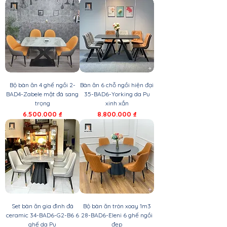
Bộ bàn ăn 4 ghế ngồi 2-
Bàn ăn 6 chỗ ngồi hiện đại
BAD4-Zabele mặt đá sang
35-BAD6-Yorking da Pu
trọng
xinh xắn
Giá
Giá
6.500.000 ₫
8.800.000 ₫
Set bàn ăn gia đình đá
Bộ bàn ăn tròn xoay 1m3
ceramic 34-BAD6-G2-B6 6
28-BAD6-Eleni 6 ghế ngồi
ghế da Pu
đẹp