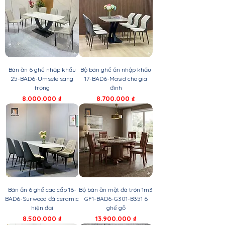
Bàn ăn 6 ghế nhập khẩu
Bộ bàn ghế ăn nhập khẩu
25-BAD6-Umsele sang
17-BAD6-Masid cho gia
trọng
đình
Giá
Giá
8.000.000 ₫
8.700.000 ₫
Bàn ăn 6 ghế cao cấp 16-
Bộ bàn ăn mặt đá tròn 1m3
BAD6-Surwood đá ceramic
GF1-BAD6-G301-B351 6
hiện đại
ghế gỗ
Giá
Giá
8.500.000 ₫
13.900.000 ₫