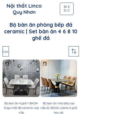
Nội thất Linco
ME
NU
Quy Nhơn
Bộ bàn ăn phòng bếp đá
ceramic | Set bàn ăn 4 6 8 10
ghế đá
Lọc
Bộ bàn ăn 4 ghế 1-BAD4-
Bộ bàn ăn nhà bếp cao
Etigo mặt đá ceramic cao
cấp 42-BAD6-Lolene 6 ghế
cấp
bọc da