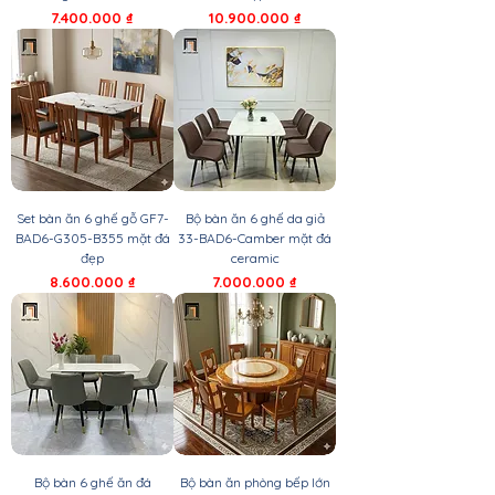
Giá
Giá
7.400.000 ₫
10.900.000 ₫
Set bàn ăn 6 ghế gỗ GF7-
Bộ bàn ăn 6 ghế da giả
BAD6-G305-B355 mặt đá
33-BAD6-Camber mặt đá
đẹp
ceramic
Giá
Giá
8.600.000 ₫
7.000.000 ₫
Bộ bàn 6 ghế ăn đá
Bộ bàn ăn phòng bếp lớn