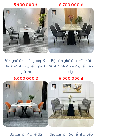
Giá
Giá
5.900.000 ₫
8.700.000 ₫
Bàn ghế ăn phòng bếp 9-
Bộ bàn ghế ăn chữ nhật
BAD4-Aribas ghế ngồi da
20-BAD4-Pinos 4 ghế hiện
giả Pu
đại
Giá
Giá
6.000.000 ₫
6.000.000 ₫
Bộ bàn ăn 4 ghế đá
Set bàn ăn 6 ghế nhà bếp