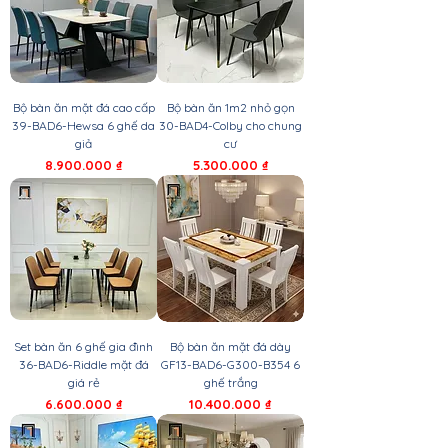
Bộ bàn ăn mặt đá cao cấp
Bộ bàn ăn 1m2 nhỏ gọn
39-BAD6-Hewsa 6 ghế da
30-BAD4-Colby cho chung
giả
cư
Giá
Giá
8.900.000 ₫
5.300.000 ₫
Set bàn ăn 6 ghế gia đình
Bộ bàn ăn mặt đá dày
36-BAD6-Riddle mặt đá
GF13-BAD6-G300-B354 6
giá rẻ
ghế trắng
Giá
Giá
6.600.000 ₫
10.400.000 ₫