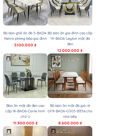
Bộ bàn ghế ăn đá 5-BAD4-
Bộ bàn ăn gia đình cao cấp
Retiro phòng bếp gia đình
19-BAD6-Leyton mặt đá
đen
Giá
5.100.000 ₫
Giá
12.000.000 ₫
Bàn ăn mặt đá đen cao
Bộ bàn ăn mặt đá giá rẻ
cấp 18-BAD6-Corlie hình
GF8-BAD6-G305-B356 cho
chữ U
nhà bếp
Giá
Giá
11.900.000 ₫
8.600.000 ₫