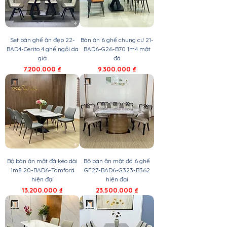
Set bàn ghế ăn đẹp 22-
Bàn ăn 6 ghế chung cư 21-
BAD4-Cerito 4 ghế ngồi da
BAD6-G26-B70 1m4 mặt
giả
đá
Giá
Giá
7.200.000 ₫
9.300.000 ₫
Bộ bàn ăn mặt đá kéo dài
Bộ bàn ăn mặt đá 6 ghế
1m8 20-BAD6-Tamford
GF27-BAD6-G323-B362
hiện đại
hiện đại
Giá
Giá
13.200.000 ₫
23.500.000 ₫