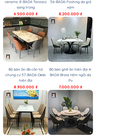
ceramic 8-BAD4-Tarasco
56-BAD6-Foshing da giả
sang trọng
xám
Giá
Giá
6.500.000 ₫
8.200.000 ₫
Bộ bàn ăn đá căn hộ
Bộ bàn ghế ăn hiện đại 4-
chung cư 57-BAD6-Delei
BAD4-Braia nệm ngồi da
hiện đại
Pu
Giá
Giá
8.900.000 ₫
7.000.000 ₫