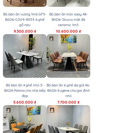
Bộ bàn ăn vuông 1m6 GF5-
Bộ bàn ăn tròn xoay 48-
BAD6-G309-B353 6 ghế
BAD6-Stucco mặt đá
gỗ nâu
ceramic 1m3
Giá
Giá
9.300.000 ₫
10.600.000 ₫
Bộ bàn ăn 4 ghế nhỏ 3-
Bộ bàn ăn 6 ghế da giả 46-
BAD4-Ratino cho nhà bếp
BAD6-Eugene cho gia đình
đẹp
nhỏ
Giá
Giá
5.600.000 ₫
7.700.000 ₫