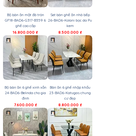
Bộ bàn ăn mặt đá tròn
Set bàn ghế ăn nhà bếp
GF18-BAD6-G317-B359 6
26-BAD6-Kolani bọc da Pu
ghế cao cấp
kem
Giá
Giá
16.800.000 ₫
8.500.000 ₫
Bộ bàn ăn 6 ghế xinh xắn
Bàn ăn 6 ghế nhập khẩu
24-BAD6-Belinda cho gia
23-BAD6-Katugas chung
đình
cư đẹp
Giá
Giá
7.600.000 ₫
8.800.000 ₫