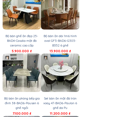
Bộ bàn ghế ăn đẹp 25-
Bộ bàn ăn dài 1m6 hình
BAD4-Casdia mặt đá
oval GF3-BAD6-G303-
ceramic cao cấp
B352 6 ghế
Giá
Giá
5.900.000 ₫
13.900.000 ₫
Bộ bàn ăn phòng bếp gia
Set bàn ăn mặt đá tròn
đình 38-BAD6-Pausen 6
xoay 47-BAD6-Paulan 6
ghế ngồi
ghế da Pu
Giá
Giá
7.100.000 ₫
11.200.000 ₫