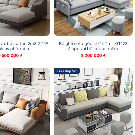
 vải bố cotton 2m8 GT39
Bộ ghế sofa góc chữ L 2m4 GT128
dicus phối màu
Slope vải bố cotton mềm
Giá
Giá
9.600.000 ₫
8.200.000 ₫
Freeship Vn