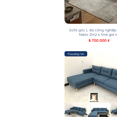
Sofa góc L da công nghiệ
Nieto 2m2 x 1m6 giá r
Giá
8.700.000 ₫
Freeship Vn