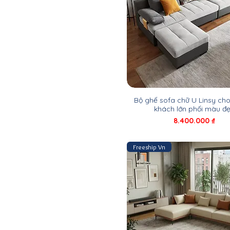
Bộ ghế sofa chữ U Linsy ch
khách lớn phối màu đe
Giá
8.400.000 ₫
Freeship Vn