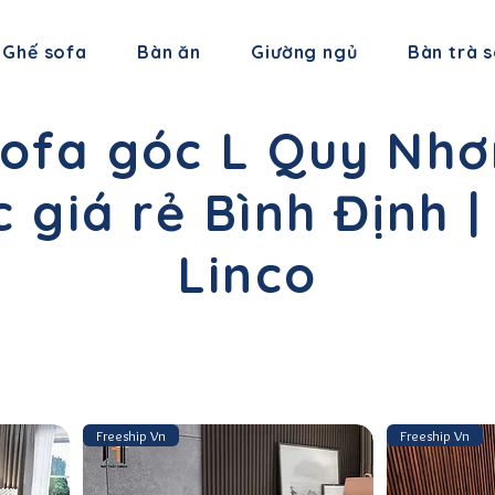
Ghế sofa
Bàn ăn
Giường ngủ
Bàn trà 
ofa góc L Quy Nhơ
 giá rẻ Bình Định |
Linco
Freeship Vn
Freeship Vn