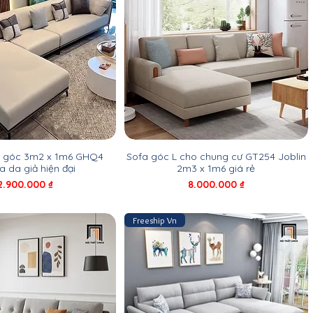
a góc 3m2 x 1m6 GHQ4
Sofa góc L cho chung cư GT254 Joblin
a da giả hiện đại
2m3 x 1m6 giá rẻ
iá
Giá
2.900.000 ₫
8.000.000 ₫
Freeship Vn