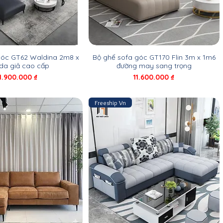
góc GT62 Waldina 2m8 x
Bộ ghế sofa góc GT170 Flin 3m x 1m6
da giả cao cấp
đường may sang trọng
iá
Giá
1.900.000 ₫
11.600.000 ₫
Freeship Vn