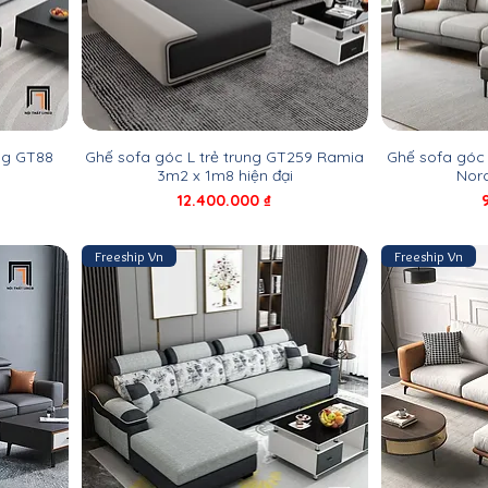
ng GT88
Ghế sofa góc L trẻ trung GT259 Ramia
Ghế sofa góc
3m2 x 1m8 hiện đại
Nor
Giá
12.400.000 ₫
Freeship Vn
Freeship Vn