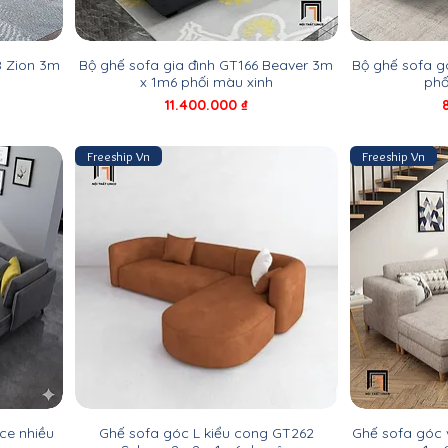
8 Zion 3m
Bộ ghế sofa gia đình GT166 Beaver 3m
Bộ ghế sofa g
x 1m6 phối màu xinh
phố
Giá
11.400.000 ₫
Freeship Vn
Freeship Vn
ce nhiều
Ghế sofa góc L kiểu cong GT262
Ghế sofa góc v