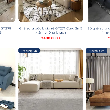
p GT298
Ghế sofa góc L giá rẻ GT271 Cary 2m5
Bộ ghế sofa 
ẻ
x 2m phòng khách
1m6 
Giá
G
9.400.000 ₫
1
Freeship Vn
Freeship Vn