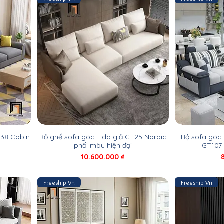
T38 Cobin
Bộ ghế sofa góc L da giả GT25 Nordic
Bộ sofa góc 
phối màu hiện đại
GT107
Giá
10.600.000 ₫
Freeship Vn
Freeship Vn