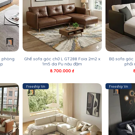
o phòng
Ghế sofa góc chữ L GT288 Foia 2m2 x
Bộ sofa góc
̣p
1m5 da Pu nâu đậm
phối
Giá
8.700.000 ₫
Freeship Vn
Freeship Vn