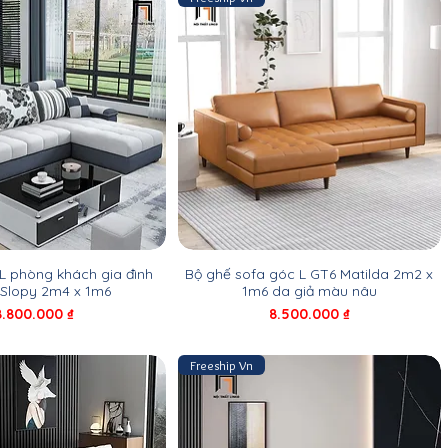
L phòng khách gia đình
Bộ ghế sofa góc L GT6 Matilda 2m2 x
 Slopy 2m4 x 1m6
1m6 da giả màu nâu
Giá
Giá
8.800.000 ₫
8.500.000 ₫
Freeship Vn