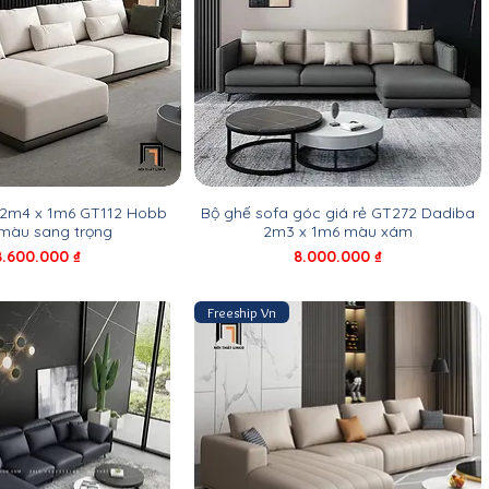
 2m4 x 1m6 GT112 Hobb
Bộ ghế sofa góc giá rẻ GT272 Dadiba
 màu sang trọng
2m3 x 1m6 màu xám
Giá
Giá
8.600.000 ₫
8.000.000 ₫
Freeship Vn