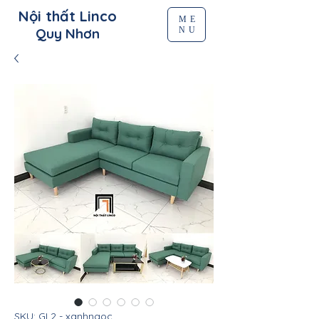
Nội thất Linco
ME
NU
Quy Nhơn
SKU: GL2 - xanhngoc