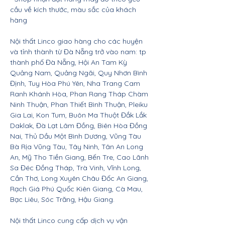
cầu về kích thước, màu sắc của khách
hàng
Nội thất Linco giao hàng cho các huyện
và tỉnh thành từ Đà Nẵng trở vào nam: tp
thành phố Đà Nẵng, Hội An Tam Kỳ
Quảng Nam, Quảng Ngãi, Quy Nhơn Bình
Định, Tuy Hòa Phú Yên, Nha Trang Cam
Ranh Khánh Hòa, Phan Rang Tháp Chàm
Ninh Thuận, Phan Thiết Bình Thuận, Pleiku
Gia Lai, Kon Tum, Buôn Ma Thuột Đắk Lắk
Daklak, Đà Lạt Lâm Đồng, Biên Hòa Đồng
Nai, Thủ Dầu Một Bình Dương, Vũng Tàu
Bà Rịa Vũng Tàu, Tây Ninh, Tân An Long
An, Mỹ Tho Tiền Giang, Bến Tre, Cao Lãnh
Sa Đéc Đồng Tháp, Trà Vinh, Vĩnh Long,
Cần Thơ, Long Xuyên Châu Đốc An Giang,
Rạch Giá Phú Quốc Kiên Giang, Cà Mau,
Bạc Liêu, Sóc Trăng, Hậu Giang.
Nội thất Linco cung cấp dịch vụ vận