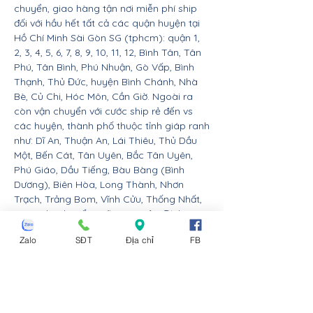
chuyển, giao hàng tận nơi miễn phí ship
đối với hầu hết tất cả các quận huyện tại
Hồ Chí Minh Sài Gòn SG (tphcm): quận 1,
2, 3, 4, 5, 6, 7, 8, 9, 10, 11, 12, Bình Tân, Tân
Phú, Tân Bình, Phú Nhuận, Gò Vấp, Bình
Thạnh, Thủ Đức, huyện Bình Chánh, Nhà
Bè, Củ Chi, Hóc Môn, Cần Giờ. Ngoài ra
còn vận chuyển với cước ship rẻ đến vs
các huyện, thành phố thuộc tỉnh giáp ranh
như: Dĩ An, Thuận An, Lái Thiêu, Thủ Dầu
Một, Bến Cát, Tân Uyên, Bắc Tân Uyên,
Phú Giáo, Dầu Tiếng, Bàu Bàng (Bình
Dương), Biên Hòa, Long Thành, Nhơn
Trạch, Trảng Bom, Vĩnh Cửu, Thống Nhất,
Long Khánh, Cẩm Mỹ, Xuân Lộc, Định
Quán, Tân Phú (Đồng Nai), Đức Hòa, Cần
Zalo
SĐT
Địa chỉ
FB
Giuộc, Bến Lức, Đức Huệ, Thủ Thừa, Tân
An, Châu Thành, Mộc Hóa, Tân Thành,
Thạch Hóa, Tân Hưng, Vĩnh Hưng (Long
An), Trảng Bàng, Gò Dầu, Bến Cầu, Hòa
Thành, Dương Minh Châu, Châu Thành,