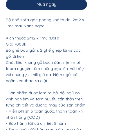
Mua ngay
Bộ ghế sofa góc phòng khách dài 2m2 x
1m6 màu xanh ngọc
Kích thước 2m2 x 1m6 (DxR)
Giá: 7000k
Bộ ghế bao gồm: 2 ghế ghép lại vs các
gối đi kèm
Chất liệu: khung gỗ bạch đàn, nệm mút
foam nguyên tấm chống xẹp lún, vải bố /
vải nhung / simili giả da. Nệm ngồi có
ngăn kéo tháo ra giặt
- Sản phẩm được làm ra bởi đội ngũ có
kinh nghiệm và tâm huyết, cẩn thận trên
từng chi tiết và đường may của sản phẩm.
- Miễn phí ship toàn quốc, thanh toán khi
nhận hàng (COD)
- Bảo hành tất cả chi tiết 5 năm
- Shop nhận đặt hàng may đo theo yêu