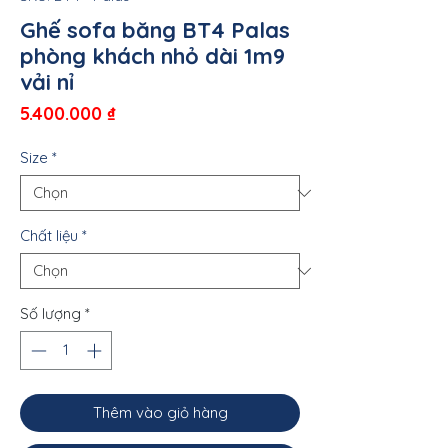
Ghế sofa băng BT4 Palas
phòng khách nhỏ dài 1m9
vải nỉ
Giá
5.400.000 ₫
Size
*
Chất liệu
*
Số lượng
*
Thêm vào giỏ hàng