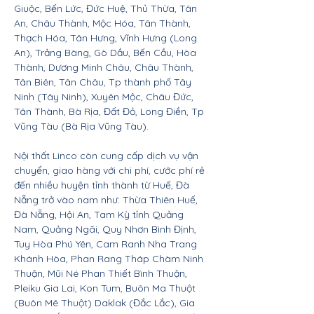
Giuộc, Bến Lức, Đức Huệ, Thủ Thừa, Tân
An, Châu Thành, Mộc Hóa, Tân Thành,
Thạch Hóa, Tân Hưng, Vĩnh Hưng (Long
An), Trảng Bàng, Gò Dầu, Bến Cầu, Hòa
Thành, Dương Minh Châu, Châu Thành,
Tân Biên, Tân Châu, Tp thành phố Tây
Ninh (Tây Ninh), Xuyên Mộc, Châu Đức,
Tân Thành, Bà Rịa, Đất Đỏ, Long Điền, Tp
Vũng Tàu (Bà Rịa Vũng Tàu).
Nội thất Linco còn cung cấp dịch vụ vận
chuyển, giao hàng với chi phí, cước phí rẻ
đến nhiều huyện tỉnh thành từ Huế, Đà
Nẵng trở vào nam như: Thừa Thiên Huế,
Đà Nẵng, Hội An, Tam Kỳ tỉnh Quảng
Nam, Quảng Ngãi, Quy Nhơn Bình Định,
Tuy Hòa Phú Yên, Cam Ranh Nha Trang
Khánh Hòa, Phan Rang Tháp Chàm Ninh
Thuận, Mũi Né Phan Thiết Bình Thuận,
Pleiku Gia Lai, Kon Tum, Buôn Ma Thuột
(Buôn Mê Thuột) Daklak (Đắc Lắc), Gia