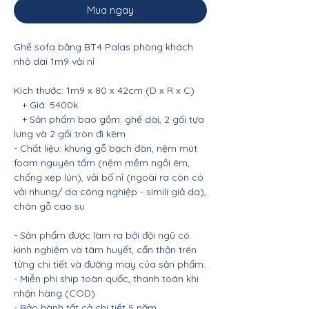
Mua ngay
Ghế sofa băng BT4 Palas phòng khách
nhỏ dài 1m9 vải nỉ
Kích thước: 1m9 x 80 x 42cm (D x R x C)
+ Giá: 5400k
+ Sản phẩm bao gồm: ghế dài, 2 gối tựa
lưng và 2 gối tròn đi kèm
- Chất liệu: khung gỗ bạch đàn, nệm mút
foam nguyên tấm (nệm mềm ngồi êm,
chống xẹp lún), vải bố nỉ (ngoài ra còn có
vải nhung/ da công nghiệp - simili giả da),
chân gỗ cao su
- Sản phẩm được làm ra bởi đội ngũ có
kinh nghiệm và tâm huyết, cẩn thận trên
từng chi tiết và đường may của sản phẩm.
- Miễn phí ship toàn quốc, thanh toán khi
nhận hàng (COD)
- Bảo hành tất cả chi tiết 5 năm