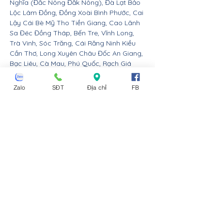
Nghĩa (Đắc Nông Đăk Nông), Đà Lạt Bảo
Lộc Lâm Đồng, Đồng Xoài Bình Phước, Cai
Lậy Cái Bè Mỹ Tho Tiền Giang, Cao Lãnh
Sa Đéc Đồng Tháp, Bến Tre, Vĩnh Long,
Trà Vinh, Sóc Trăng, Cái Răng Ninh Kiều
Cần Thơ, Long Xuyên Châu Đốc An Giang,
Bạc Liêu, Cà Mau, Phú Quốc, Rạch Giá
Kiên Giang.
Zalo
SĐT
Địa chỉ
FB
Nội thất Linco giao hàng cho các huyện,
thị xã tx, tp thành phố tỉnh thành từ Đà
Nẵng trở ra bắc: Thừa Thiên Huế, Đồng
Hới Quảng Bình, Đông Hà Quảng Trị, Hà
Tĩnh, Vinh Nghệ An, Thanh Hóa, Tam Điệp
Ninh Bình, Nam Định, Thái Bình, Phủ Lý Hà
Nam, Hưng Yên, quận Đồ Sơn Dương Kinh
Hải An Hồng Bàng Kiến An Lê Chân Ngô
Quyền và huyện An Dương An Lão Kiến
Thụy Thủy Nguyên Tiên Lãng Vĩnh Bảo
Hải Phòng, Hạ Long Cẩm Phả Uông Bí
Móng Cái Đông Triều Quảng Yên Vân Đồn
Tiên Yên Đầm Hả Hải Hà Bình Liêu Ba Chẽ