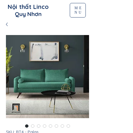
Nội thất Linco
ME
NU
Quy Nhơn
SKU: BT4 - Palas