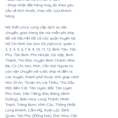
- Shop nhận đặt hàng may đo theo yêu
cầu về kích thước, màu sắc của khách
hàng
Nội thất Linco cung cấp dịch vụ vận
chuyển, giao hàng tận nơi miễn phí ship
đối với hầu hết tất cả các quận huyện tại
Hồ Chí Minh Sài Gòn SG (tphcm): quận 1,
2, 3, 4, 5, 6, 7, 8, 9, 10, 11, 12, Bình Tân, Tân
Phú, Tân Bình, Phú Nhuận, Gò Vấp, Bình
Thạnh, Thủ Đức, huyện Bình Chánh, Nhà
Bè, Củ Chi, Hóc Môn, Cần Giờ. Ngoài ra
còn vận chuyển với cước ship rẻ đến vs
các huyện, thành phố thuộc tỉnh giáp ranh
như: Dĩ An, Thuận An, Lái Thiêu, Thủ Dầu
Một, Bến Cát, Tân Uyên, Bắc Tân Uyên,
Phú Giáo, Dầu Tiếng, Bàu Bàng (Bình
Dương), Biên Hòa, Long Thành, Nhơn
Trạch, Trảng Bom, Vĩnh Cửu, Thống Nhất,
Long Khánh, Cẩm Mỹ, Xuân Lộc, Định
Quán, Tân Phú (Đồng Nai), Đức Hòa, Cần