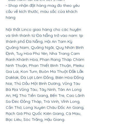
- Shop nhận đặt hàng may đo theo yêu
cầu về kích thước, màu sắc của khách
hàng
Nội thất Linco giao hàng cho các huyện
và tỉnh thành từ Đà Nẵng trở vào nam: tp
thành phố Đà Nẵng, Hội An Tam Kỳ
Quảng Nam, Quảng Ngãi, Quy Nhơn Bình
Định, Tuy Hòa Phú Yên, Nha Trang Cam
Ranh Khánh Hòa, Phan Rang Tháp Chàm
Ninh Thuận, Phan Thiết Bình Thuận, Pleiku
Gia Lai, Kon Tum, Buôn Ma Thuột Đắk Lắk
Daklak, Đà Lạt Lâm Đồng, Biên Hòa Đồng
Nai, Thủ Dầu Một Bình Dương, Vũng Tàu
Bà Rịa Vũng Tàu, Tây Ninh, Tân An Long
An, Mỹ Tho Tiền Giang, Bến Tre, Cao Lãnh
Sa Đéc Đồng Tháp, Trà Vinh, Vĩnh Long,
Cần Thơ, Long Xuyên Châu Đốc An Giang,
Rạch Giá Phú Quốc Kiên Giang, Cà Mau,
Bạc Liêu, Sóc Trăng, Hậu Giang.