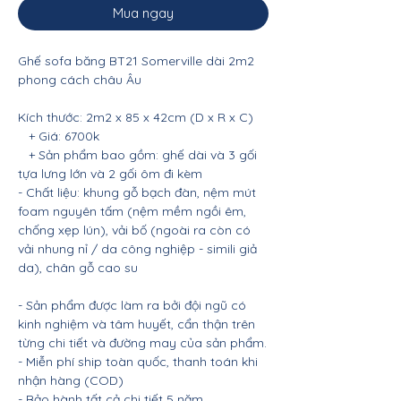
Mua ngay
Ghế sofa băng BT21 Somerville dài 2m2
phong cách châu Âu
Kích thước: 2m2 x 85 x 42cm (D x R x C)
+ Giá: 6700k
+ Sản phẩm bao gồm: ghế dài và 3 gối
tựa lưng lớn và 2 gối ôm đi kèm
- Chất liệu: khung gỗ bạch đàn, nệm mút
foam nguyên tấm (nệm mềm ngồi êm,
chống xẹp lún), vải bố (ngoài ra còn có
vải nhung nỉ / da công nghiệp - simili giả
da), chân gỗ cao su
- Sản phẩm được làm ra bởi đội ngũ có
kinh nghiệm và tâm huyết, cẩn thận trên
từng chi tiết và đường may của sản phẩm.
- Miễn phí ship toàn quốc, thanh toán khi
nhận hàng (COD)
- Bảo hành tất cả chi tiết 5 năm