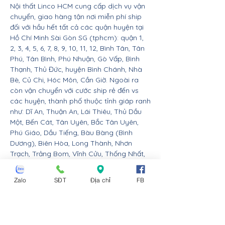
Nội thất Linco HCM cung cấp dịch vụ vận
chuyển, giao hàng tận nơi miễn phí ship
đối với hầu hết tất cả các quận huyện tại
Hồ Chí Minh Sài Gòn SG (tphcm): quận 1,
2, 3, 4, 5, 6, 7, 8, 9, 10, 11, 12, Bình Tân, Tân
Phú, Tân Bình, Phú Nhuận, Gò Vấp, Bình
Thạnh, Thủ Đức, huyện Bình Chánh, Nhà
Bè, Củ Chi, Hóc Môn, Cần Giờ. Ngoài ra
còn vận chuyển với cước ship rẻ đến vs
các huyện, thành phố thuộc tỉnh giáp ranh
như: Dĩ An, Thuận An, Lái Thiêu, Thủ Dầu
Một, Bến Cát, Tân Uyên, Bắc Tân Uyên,
Phú Giáo, Dầu Tiếng, Bàu Bàng (Bình
Dương), Biên Hòa, Long Thành, Nhơn
Trạch, Trảng Bom, Vĩnh Cửu, Thống Nhất,
Long Khánh, Cẩm Mỹ, Xuân Lộc, Định
Quán, Tân Phú (Đồng Nai), Đức Hòa, Cần
Zalo
SĐT
Địa chỉ
FB
Giuộc, Bến Lức, Đức Huệ, Thủ Thừa, Tân
An, Châu Thành, Mộc Hóa, Tân Thành,
Thạch Hóa, Tân Hưng, Vĩnh Hưng (Long
An), Trảng Bàng, Gò Dầu, Bến Cầu, Hòa