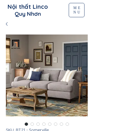
Nội thất Linco
ME
NU
Quy Nhơn
SKU: BT21 - Somerville