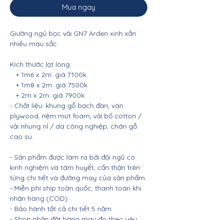
Mua ngay
Giường ngủ bọc vải GN7 Arden xinh xắn
nhiều màu sắc
Kích thước lọt lòng:
+ 1m6 x 2m: giá 7100k
+ 1m8 x 2m: giá 7500k
+ 2m x 2m: giá 7900k
- Chất liệu: khung gỗ bạch đàn, ván
plywood, nệm mút foam, vải bố cotton /
vải nhung nỉ / da công nghiệp, chân gỗ
cao su.
- Sản phẩm được làm ra bởi đội ngũ có
kinh nghiệm và tâm huyết, cẩn thận trên
từng chi tiết và đường may của sản phẩm.
- Miễn phí ship toàn quốc, thanh toán khi
nhận hàng (COD)
- Bảo hành tất cả chi tiết 5 năm
- Shop nhận đặt hàng may đo theo yêu