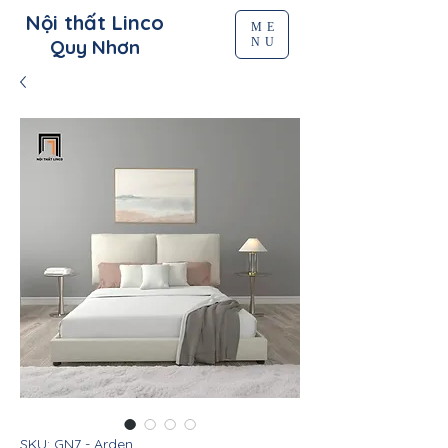
Nội thất Linco
ME
NU
Quy Nhơn
SKU: GN7 - Arden