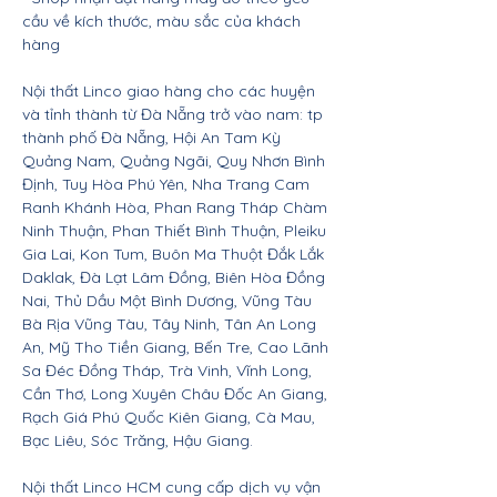
cầu về kích thước, màu sắc của khách
hàng
Nội thất Linco giao hàng cho các huyện
và tỉnh thành từ Đà Nẵng trở vào nam: tp
thành phố Đà Nẵng, Hội An Tam Kỳ
Quảng Nam, Quảng Ngãi, Quy Nhơn Bình
Định, Tuy Hòa Phú Yên, Nha Trang Cam
Ranh Khánh Hòa, Phan Rang Tháp Chàm
Ninh Thuận, Phan Thiết Bình Thuận, Pleiku
Gia Lai, Kon Tum, Buôn Ma Thuột Đắk Lắk
Daklak, Đà Lạt Lâm Đồng, Biên Hòa Đồng
Nai, Thủ Dầu Một Bình Dương, Vũng Tàu
Bà Rịa Vũng Tàu, Tây Ninh, Tân An Long
An, Mỹ Tho Tiền Giang, Bến Tre, Cao Lãnh
Sa Đéc Đồng Tháp, Trà Vinh, Vĩnh Long,
Cần Thơ, Long Xuyên Châu Đốc An Giang,
Rạch Giá Phú Quốc Kiên Giang, Cà Mau,
Bạc Liêu, Sóc Trăng, Hậu Giang.
Nội thất Linco HCM cung cấp dịch vụ vận