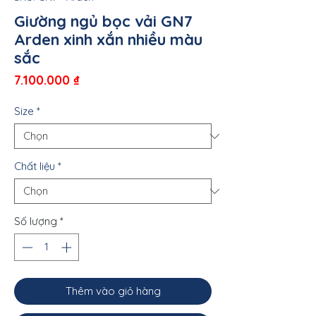
Giường ngủ bọc vải GN7
Arden xinh xắn nhiều màu
sắc
Giá
7.100.000 ₫
Size
*
Chất liệu
*
Số lượng
*
Thêm vào giỏ hàng