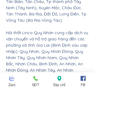
Tân Biên, Tân Châu, Tp thành phố Tây
Ninh (Tây Ninh), Xuyên Mộc, Châu Đức,
Tân Thành, Bà Rịa, Đất Đỏ, Long Điền, Tp
Vũng Tàu (Bà Rịa Vũng Tàu).
Nội thất Linco Quy Nhơn cung cấp dịch vụ
vận chuyển và hỗ trợ giao hàng đến các
phường xã tỉnh Gia Lai (Bình Định sau sáp
nhập): Quy Nhơn, Quy Nhơn Đông, Quy
Nhơn Tây, Quy Nhơn Nam, Quy Nhơn
Bắc, Nhơn Châu, Bình Định, An Nhơn, An
Nhơn Đông, An Nhơn Tây, An Nhơn
Nam, An Nhơn Bắc, Bồng Sơn, Hoài
Nhơn, Tam Quan, Hoài Nhơn Đông, Hoài
Zalo
SĐT
Địa chỉ
FB
Nhơn Tây, Hoài Nhơn Nam, Hoài Nhơn
Bắc, Phù Cát, Xuân An, Ngô Mây, Cát
Tiến, Đề Gi, Hòa Hội, Hội Sơn, Phù Mỹ, An
Lương, Bình Dương, Phù Mỹ Đông, Phù Mỹ
Tây, Phù Mỹ Nam, Phù Mỹ Bắc, Tuy
Phước, Tuy Phước Đông, Tuy Phước
Tây, Tuy Phước Bắc, Tây Sơn, Bình
Khê, Bình Phú, Bình Hiệp, Hoài Ân, Ân