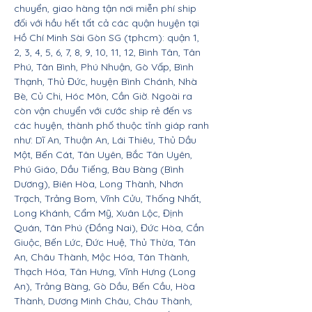
chuyển, giao hàng tận nơi miễn phí ship
đối với hầu hết tất cả các quận huyện tại
Hồ Chí Minh Sài Gòn SG (tphcm): quận 1,
2, 3, 4, 5, 6, 7, 8, 9, 10, 11, 12, Bình Tân, Tân
Phú, Tân Bình, Phú Nhuận, Gò Vấp, Bình
Thạnh, Thủ Đức, huyện Bình Chánh, Nhà
Bè, Củ Chi, Hóc Môn, Cần Giờ. Ngoài ra
còn vận chuyển với cước ship rẻ đến vs
các huyện, thành phố thuộc tỉnh giáp ranh
như: Dĩ An, Thuận An, Lái Thiêu, Thủ Dầu
Một, Bến Cát, Tân Uyên, Bắc Tân Uyên,
Phú Giáo, Dầu Tiếng, Bàu Bàng (Bình
Dương), Biên Hòa, Long Thành, Nhơn
Trạch, Trảng Bom, Vĩnh Cửu, Thống Nhất,
Long Khánh, Cẩm Mỹ, Xuân Lộc, Định
Quán, Tân Phú (Đồng Nai), Đức Hòa, Cần
Giuộc, Bến Lức, Đức Huệ, Thủ Thừa, Tân
An, Châu Thành, Mộc Hóa, Tân Thành,
Thạch Hóa, Tân Hưng, Vĩnh Hưng (Long
An), Trảng Bàng, Gò Dầu, Bến Cầu, Hòa
Thành, Dương Minh Châu, Châu Thành,