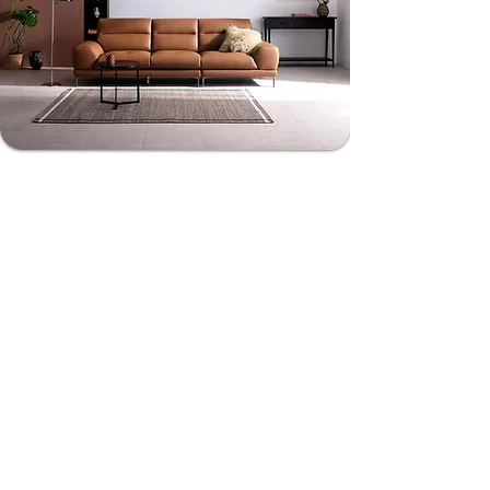
GHẾ SOFA CAO CẤP
Nội thất Linco Quy Nhơn
Website:
https://www.noithatlincoquynhon.com
-
https://noithatbinhdinh.vn
Facebook:
https://www.facebook.com/noithatlincoquynhon
Đt/zalo:
0962.31.31.40 - 033.332
.8842 -
0962.10.20.33
112A Lê Thúc Hoạch, Tân Quý, Tân Phú, HCM
Xưởng SX: gần cây xăng dầu 28, p. Nhơn Phú, Quy Nhơn, Bình
Định
Danh mục sản phẩm khác:
sofa băng, sofa băng giá rẻ, sofa
văng, sofa văng giá rẻ, ghế sopha băng, ghế sô pha băng, ghế
sofa văng, sofa băng hiện đại, sofa băng nhỏ gọn, sofa băng
đa năng, sofa băng thông minh, ghế sofa băng bọc vải và
simili, sofa băng phòng khách, sofa băng gia đình, sofa băng
bàn ghế phòng khách, bàn ghế giá rẻ, bàn ghế đẹp, sofa băng
Quy Nhơn Bình Định, sofa băng HCM Hồ Chí Minh.