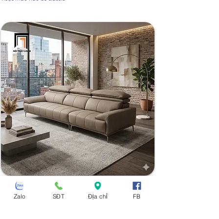
SOFA CHUNG CƯ CAO CẤP - GHẾ SOFA CAO
Zalo
CẤP CHO CĂN HỘ CHUNG CƯ
SĐT
Địa chỉ
FB
Xu Hướng Kiểu Dáng Sofa Căn Hộ Cao Cấp