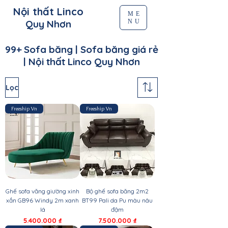
Nội thất Linco
ME
NU
Quy Nhơn
99+ Sofa băng | Sofa băng giá rẻ
| Nội thất Linco Quy Nhơn
Lọc
Freeship Vn
Freeship Vn
Ghế sofa văng giường xinh
Bộ ghế sofa băng 2m2
xắn GB96 Windy 2m xanh
BT99 Pali da Pu màu nâu
lá
đậm
Giá
Giá
5.400.000 ₫
7.500.000 ₫