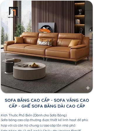
SOFA BĂNG CAO CẤP - SOFA VĂNG CAO
CẤP - GHẾ SOFA BĂNG DÀI CAO CẤP
Kích Thước Phổ Biến (Dành cho Sofa Băng)
Sofa băng cao cấp thường được thiết kế linh hoạt để phù
hợp với cả căn hộ chung cư cao cấp lẫn nhà phố:
Sofa băng đôi (2 chỗ ngồi): Chiều dài khoảng $1m6$ –