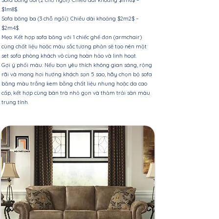
$1m8$.
Sofa băng ba (3 chỗ ngồi): Chiều dài khoảng $2m2$ –
$2m4$.
Mẹo: Kết hợp sofa băng với 1 chiếc ghế đơn (armchair)
cùng chất liệu hoặc màu sắc tương phản sẽ tạo nên một
set sofa phòng khách vô cùng hoàn hảo và linh hoạt.
Gợi ý phối màu: Nếu bạn yêu thích không gian sáng, rộng
rãi và mang hơi hướng khách sạn 5 sao, hãy chọn bộ sofa
băng màu trắng kem bằng chất liệu nhung hoặc da cao
cấp, kết hợp cùng bàn trà nhỏ gọn và thảm trải sàn màu
trung tính.