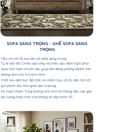
SOFA SANG TRỌNG - GHẾ SOFA SANG
TRỌNG
Tiêu chí cốt lõi tạo nên bộ sofa sang trọng:
Tỷ lệ cân đối: Chiều cao lưng và chiều sâu đệm ngồi phải
được tính toán chuẩn xác, giúp tôn dáng phòng khách mà
không làm cản trở tầm nhìn.
Chất liệu dệt/bọc: Bề mặt vải mềm mại, có độ đàn hồi tốt,
giữ phom sau thời gian dài sử dụng.
Độ hoàn thiện: Từng đường kim mũi chỉ thẳng đều, các góc
bo vuông hoặc tròn trịa không có nếp nhăn lỗi.