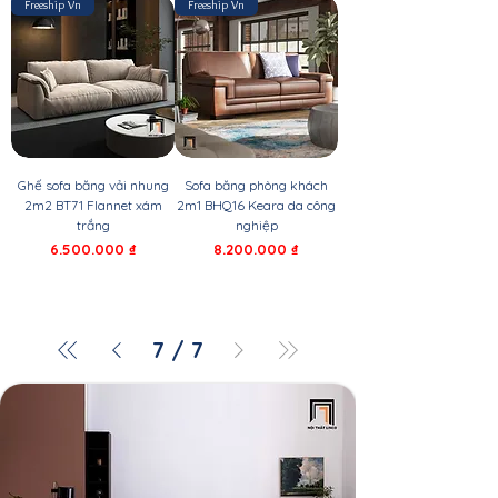
Freeship Vn
Freeship Vn
Ghế sofa băng vải nhung
Sofa băng phòng khách
2m2 BT71 Flannet xám
2m1 BHQ16 Keara da công
trắng
nghiệp
Giá
Giá
6.500.000 ₫
8.200.000 ₫
7
/
7