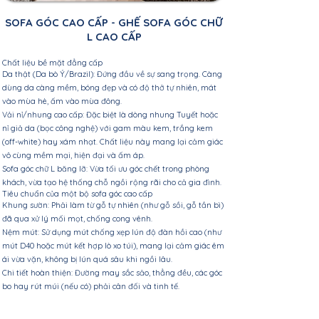
SOFA GÓC CAO CẤP - GHẾ SOFA GÓC CHỮ
L CAO CẤP
Chất liệu bề mặt đẳng cấp
Da thật (Da bò Ý/Brazil): Đứng đầu về sự sang trọng. Càng
dùng da càng mềm, bóng đẹp và có độ thở tự nhiên, mát
vào mùa hè, ấm vào mùa đông.
Vải nỉ/nhung cao cấp: Đặc biệt là dòng nhung Tuyết hoặc
nỉ giả da (bọc công nghệ) với gam màu kem, trắng kem
(off-white) hay xám nhạt. Chất liệu này mang lại cảm giác
vô cùng mềm mại, hiện đại và ấm áp.
Sofa góc chữ L băng lỡ: Vừa tối ưu góc chết trong phòng
khách, vừa tạo hệ thống chỗ ngồi rộng rãi cho cả gia đình.
Tiêu chuẩn của một bộ sofa góc cao cấp
Khung sườn: Phải làm từ gỗ tự nhiên (như gỗ sồi, gỗ tần bì)
đã qua xử lý mối mọt, chống cong vênh.
Nệm mút: Sử dụng mút chống xẹp lún độ đàn hồi cao (như
mút D40 hoặc mút kết hợp lò xo túi), mang lại cảm giác êm
ái vừa vặn, không bị lún quá sâu khi ngồi lâu.
Chi tiết hoàn thiện: Đường may sắc sảo, thẳng đều, các góc
bo hay rút múi (nếu có) phải cân đối và tinh tế.