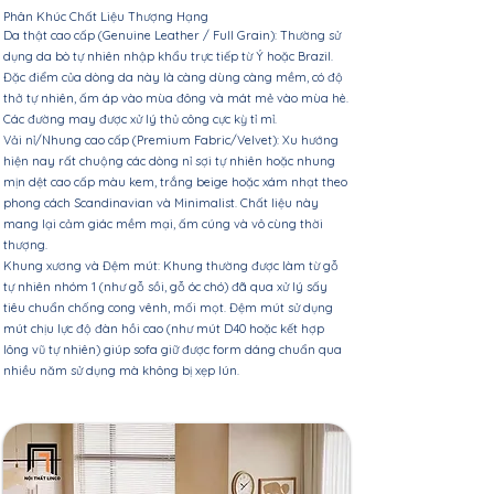
Phân Khúc Chất Liệu Thượng Hạng
Da thật cao cấp (Genuine Leather / Full Grain): Thường sử
dụng da bò tự nhiên nhập khẩu trực tiếp từ Ý hoặc Brazil.
Đặc điểm của dòng da này là càng dùng càng mềm, có độ
thở tự nhiên, ấm áp vào mùa đông và mát mẻ vào mùa hè.
Các đường may được xử lý thủ công cực kỳ tỉ mỉ.
Vải nỉ/Nhung cao cấp (Premium Fabric/Velvet): Xu hướng
hiện nay rất chuộng các dòng nỉ sợi tự nhiên hoặc nhung
mịn dệt cao cấp màu kem, trắng beige hoặc xám nhạt theo
phong cách Scandinavian và Minimalist. Chất liệu này
mang lại cảm giác mềm mại, ấm cúng và vô cùng thời
thượng.
Khung xương và Đệm mút: Khung thường được làm từ gỗ
tự nhiên nhóm 1 (như gỗ sồi, gỗ óc chó) đã qua xử lý sấy
tiêu chuẩn chống cong vênh, mối mọt. Đệm mút sử dụng
mút chịu lực độ đàn hồi cao (như mút D40 hoặc kết hợp
lông vũ tự nhiên) giúp sofa giữ được form dáng chuẩn qua
nhiều năm sử dụng mà không bị xẹp lún.