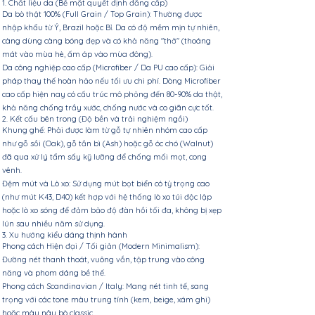
1. Chất liệu da (Bề mặt quyết định đẳng cấp)
Da bò thật 100% (Full Grain / Top Grain): Thường được
nhập khẩu từ Ý, Brazil hoặc Bỉ. Da có độ mềm mịn tự nhiên,
càng dùng càng bóng đẹp và có khả năng "thở" (thoáng
mát vào mùa hè, ấm áp vào mùa đông).
Da công nghiệp cao cấp (Microfiber / Da PU cao cấp): Giải
pháp thay thế hoàn hảo nếu tối ưu chi phí. Dòng Microfiber
cao cấp hiện nay có cấu trúc mô phỏng đến 80-90% da thật,
khả năng chống trầy xước, chống nước và co giãn cực tốt.
2. Kết cấu bên trong (Độ bền và trải nghiệm ngồi)
Khung ghế: Phải được làm từ gỗ tự nhiên nhóm cao cấp
như gỗ sồi (Oak), gỗ tần bì (Ash) hoặc gỗ óc chó (Walnut)
đã qua xử lý tẩm sấy kỹ lưỡng để chống mối mọt, cong
vênh.
Đệm mút và Lò xo: Sử dụng mút bọt biển có tỷ trọng cao
(như mút K43, D40) kết hợp với hệ thống lò xo túi độc lập
hoặc lò xo sóng để đảm bảo độ đàn hồi tối đa, không bị xẹp
lún sau nhiều năm sử dụng.
3. Xu hướng kiểu dáng thịnh hành
Phong cách Hiện đại / Tối giản (Modern Minimalism):
Đường nét thanh thoát, vuông vắn, tập trung vào công
năng và phom dáng bề thế.
Phong cách Scandinavian / Italy: Mang nét tinh tế, sang
trọng với các tone màu trung tính (kem, beige, xám ghi)
hoặc màu nâu bò classic.