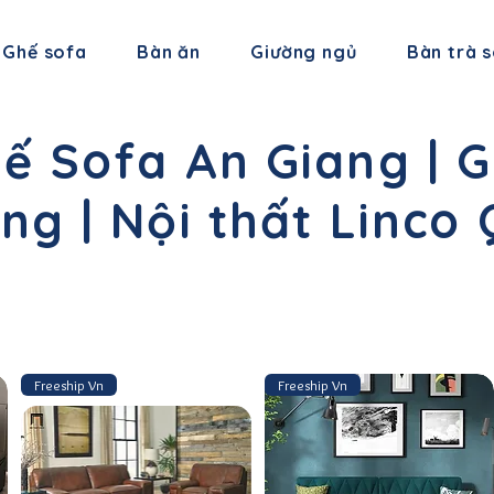
Ghế sofa
Bàn ăn
Giường ngủ
Bàn trà 
ế Sofa An Giang | G
ang | Nội thất Linco
Freeship Vn
Freeship Vn