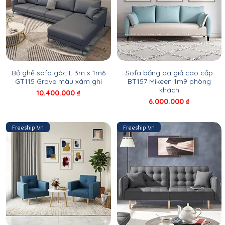
Bộ ghế sofa góc L 3m x 1m6
Sofa băng da giả cao cấp
GT115 Grove màu xám ghi
BT157 Mikeen 1m9 phòng
khách
Giá
10.400.000 ₫
Giá
6.000.000 ₫
Freeship Vn
Freeship Vn