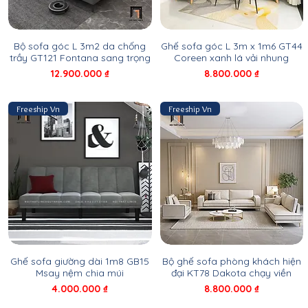
Bộ sofa góc L 3m2 da chống
Ghế sofa góc L 3m x 1m6 GT44
trầy GT121 Fontana sang trọng
Coreen xanh lá vải nhung
Giá
Giá
12.900.000 ₫
8.800.000 ₫
Freeship Vn
Freeship Vn
Ghế sofa giường dài 1m8 GB15
Bộ ghế sofa phòng khách hiện
Msay nệm chia múi
đại KT78 Dakota chạy viền
Giá
Giá
4.000.000 ₫
8.800.000 ₫