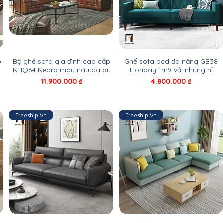
p
Bộ ghế sofa gia đình cao cấp
Ghế sofa bed đa năng GB38
KHQ64 Keara màu nâu da pu
Honbay 1m9 vải nhung nỉ
Giá
Giá
11.900.000 ₫
4.800.000 ₫
Freeship Vn
Freeship Vn