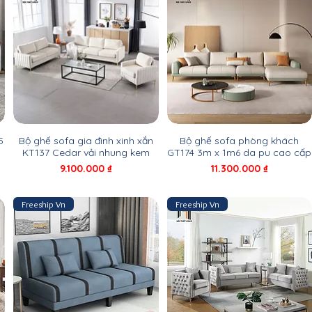
5
Bộ ghế sofa gia đình xinh xắn
Bộ ghế sofa phòng khách
KT137 Cedar vải nhung kem
GT174 3m x 1m6 da pu cao cấp
Giá
Giá
9.100.000 ₫
11.300.000 ₫
Freeship Vn
Freeship Vn