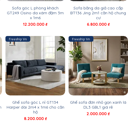
Sofa góc L phòng khách
Sofa băng da giả cao cấp
GT249 Osino da xám đậm 3m
BT136 Jing 2m1 căn hộ chung
x 1m6
cư
Giá
Giá
12.200.000 ₫
6.800.000 ₫
Freeship Vn
Freeship Vn
Ghế sofa góc L nỉ GT134
Ghế sofa đơn nhỏ gọn xanh lá
h
Harper dài 2m4 x 1m6 cho căn
DL3 GBL1 giá rẻ
hộ
Giá
2.000.000 ₫
Giá
8.200.000 ₫