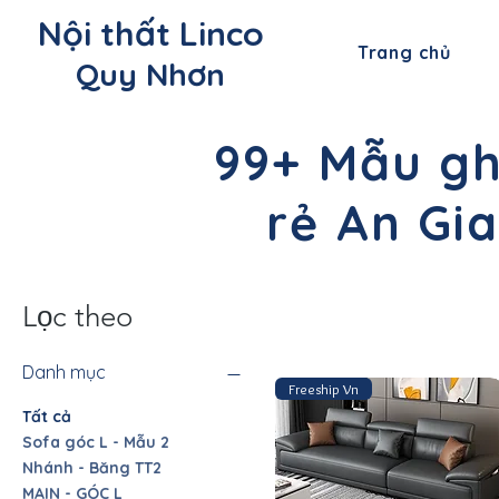
Nội thất Linco
Trang chủ
Quy Nhơn
99+ Mẫu gh
rẻ An Gi
Lọc theo
Danh mục
Freeship Vn
Tất cả
Sofa góc L - Mẫu 2
Nhánh - Băng TT2
MAIN - GÓC L