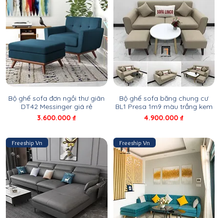
Bộ ghế sofa đơn ngồi thư giãn
Bộ ghế sofa băng chung cư
DT42 Messinger giá rẻ
BL1 Presa 1m9 màu trắng kem
Giá
Giá
3.600.000 ₫
4.900.000 ₫
Freeship Vn
Freeship Vn