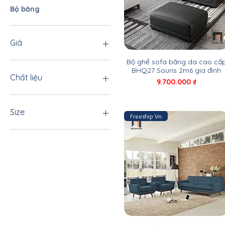
Bộ băng
Giá
Bộ ghế sofa băng da cao cấ
BHQ27 Souris 2m6 gia đình
2.000.000 ₫
20.500.000 ₫
Chất liệu
Giá
9.700.000 ₫
Da công nghiệp
Hỗn hợp
Size
Freeship Vn
vải bố
Vải lông cừu
1m
Vải nhung nỉ
1m2
Vải nỉ
1m3
1m4
1m5
1m6
1m7
1m75
1m8