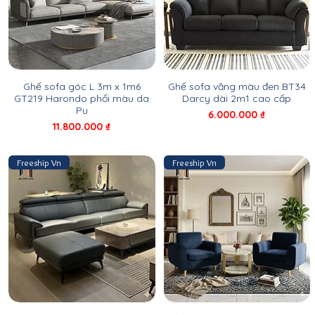
Ghế sofa góc L 3m x 1m6
Ghế sofa văng màu đen BT34
GT219 Harondo phối màu da
Darcy dài 2m1 cao cấp
Pu
Giá
6.000.000 ₫
Giá
11.800.000 ₫
Freeship Vn
Freeship Vn