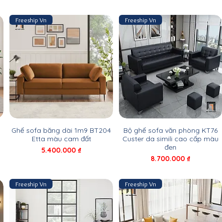
Freeship Vn
Freeship Vn
Ghế sofa băng dài 1m9 BT204
Bộ ghế sofa văn phòng KT76
Etta màu cam đất
Custer da simili cao cấp màu
đen
Giá
5.400.000 ₫
Giá
8.700.000 ₫
Freeship Vn
Freeship Vn