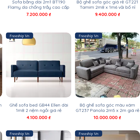
Sofa băng dài 2m1 BT190
Bộ ghế sofa góc giá rẻ GT221
Flamy da chống trầy cao cấp
Tamim 2m8 x 1m6 vải bố nỉ
Giá
Giá
7.200.000 ₫
9.400.000 ₫
Freeship Vn
Freeship Vn
n
Ghế sofa bed GB44 Ellen dài
Bộ ghế sofa góc màu xám
1m8 2 nệm ngồi giá rẻ
GT237 Panola 2m5 x 2m giá rẻ
Giá
Giá
4.100.000 ₫
10.000.000 ₫
Freeship Vn
Freeship Vn