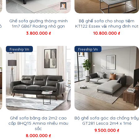
Ghế sofa giường thông minh
Bộ ghế sofa cho shop tiệm
ỏ
1m7 GB67 Roding nhỏ gọn
KT122 Essex vải nhung đính nút
Giá
Giá
3.800.000 ₫
10.800.000 ₫
Freeship Vn
Freeship Vn
Ghế sofa băng da 2m2 cao
Bộ ghế sofa góc da chống trầy
cấp BHQ15 Amina nhiều màu
GT281 Lesca 2m4 x 1m6
sắc
Giá
9.500.000 ₫
Giá
8.000.000 ₫