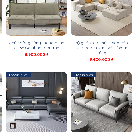
Ghế sofa giường thông minh
Bộ ghế sofa chữ U cao cấp
GB36 Genthner dài 1m8
UT7 Paden 2m4 vải nỉ xám
trắng
Giá
3.900.000 ₫
Giá
9.400.000 ₫
Freeship Vn
Freeship Vn