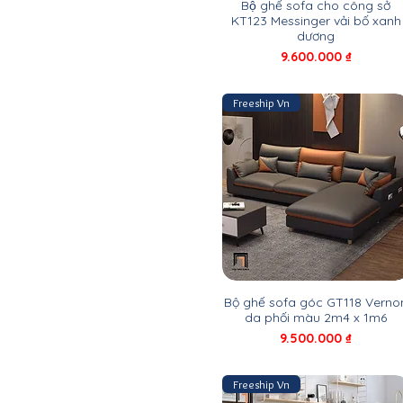
Bộ ghế sofa cho công sở
1m83
KT123 Messinger vải bố xanh
dương
1m85
Giá
9.600.000 ₫
1m9
200 x 100cm
2m
Freeship Vn
2m x 2m
2m05
2m1
2m15
2m2
2m2 x 1m4
2m2 x 1m5
2m2 x 1m6
2m2 x 1m7
Bộ ghế sofa góc GT118 Verno
2m2 x 1m8
da phối màu 2m4 x 1m6
2m2 x 2m2
Giá
9.500.000 ₫
2m25 x 1m2
2m3
Freeship Vn
2m3 x 1m55