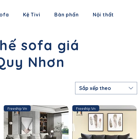
sofa
Kệ Tivi
Bàn phấn
Nội thất
hế sofa giá
 Quy Nhơn
Sắp xếp theo
Freeship Vn
Freeship Vn