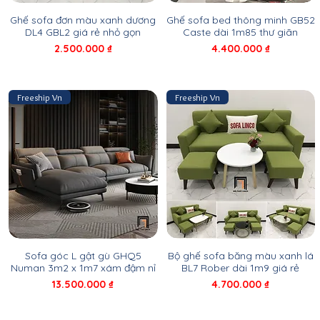
Ghế sofa đơn màu xanh dương
Ghế sofa bed thông minh GB52
DL4 GBL2 giá rẻ nhỏ gọn
Caste dài 1m85 thư giãn
Giá
Giá
2.500.000 ₫
4.400.000 ₫
Freeship Vn
Freeship Vn
Sofa góc L gật gù GHQ5
Bộ ghế sofa băng màu xanh lá
Numan 3m2 x 1m7 xám đậm nỉ
BL7 Rober dài 1m9 giá rẻ
Giá
Giá
13.500.000 ₫
4.700.000 ₫