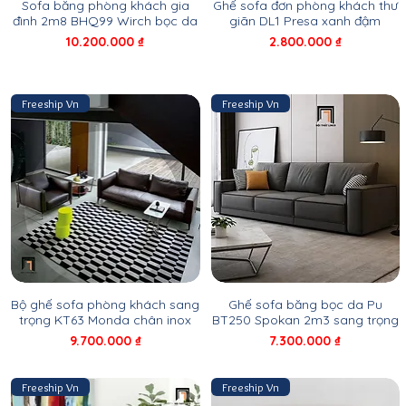
Sofa băng phòng khách gia
Ghế sofa đơn phòng khách thư
đình 2m8 BHQ99 Wirch bọc da
giãn DL1 Presa xanh đậm
Giá
Giá
10.200.000 ₫
2.800.000 ₫
Freeship Vn
Freeship Vn
Bộ ghế sofa phòng khách sang
Ghế sofa băng bọc da Pu
trọng KT63 Monda chân inox
BT250 Spokan 2m3 sang trọng
Giá
Giá
9.700.000 ₫
7.300.000 ₫
Freeship Vn
Freeship Vn