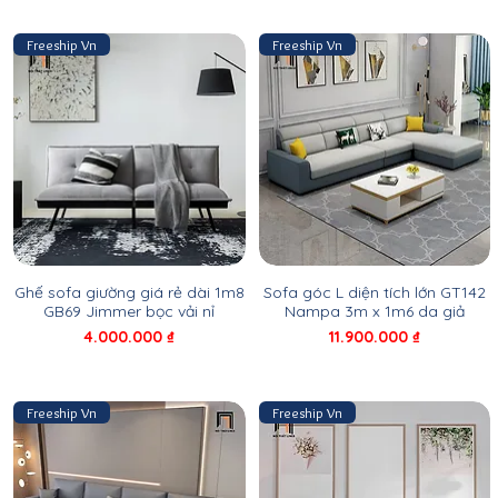
Freeship Vn
Freeship Vn
Ghế sofa giường giá rẻ dài 1m8
Sofa góc L diện tích lớn GT142
GB69 Jimmer bọc vải nỉ
Nampa 3m x 1m6 da giả
Giá
Giá
4.000.000 ₫
11.900.000 ₫
Freeship Vn
Freeship Vn