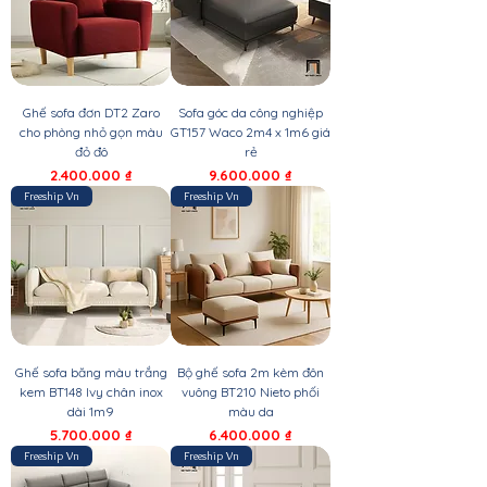
Ghế sofa đơn DT2 Zaro
Sofa góc da công nghiệp
cho phòng nhỏ gọn màu
GT157 Waco 2m4 x 1m6 giá
đỏ đô
rẻ
Giá
Giá
2.400.000 ₫
9.600.000 ₫
Freeship Vn
Freeship Vn
Ghế sofa băng màu trắng
Bộ ghế sofa 2m kèm đôn
kem BT148 Ivy chân inox
vuông BT210 Nieto phối
dài 1m9
màu da
Giá
Giá
5.700.000 ₫
6.400.000 ₫
Freeship Vn
Freeship Vn