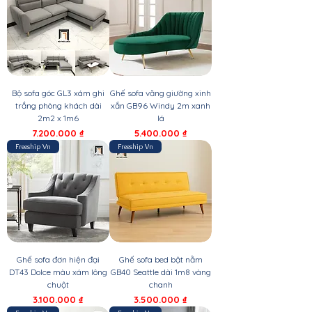
Bộ sofa góc GL3 xám ghi
Ghế sofa văng giường xinh
trắng phòng khách dài
xắn GB96 Windy 2m xanh
2m2 x 1m6
lá
Giá
Giá
7.200.000 ₫
5.400.000 ₫
Freeship Vn
Freeship Vn
Ghế sofa đơn hiện đại
Ghế sofa bed bật nằm
DT43 Dolce màu xám lông
GB40 Seattle dài 1m8 vàng
chuột
chanh
Giá
Giá
3.100.000 ₫
3.500.000 ₫