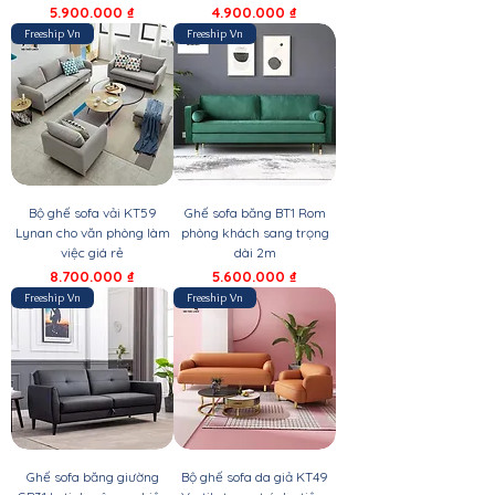
Giá
Giá
5.900.000 ₫
4.900.000 ₫
Freeship Vn
Freeship Vn
Bộ ghế sofa vải KT59
Ghế sofa băng BT1 Rom
Lynan cho văn phòng làm
phòng khách sang trọng
việc giá rẻ
dài 2m
Giá
Giá
8.700.000 ₫
5.600.000 ₫
Freeship Vn
Freeship Vn
Ghế sofa băng giường
Bộ ghế sofa da giả KT49