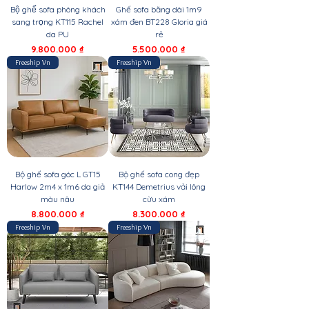
Bộ ghế sofa phòng khách
Ghế sofa băng dài 1m9
sang trọng KT115 Rachel
xám đen BT228 Gloria giá
da PU
rẻ
Giá
Giá
9.800.000 ₫
5.500.000 ₫
Freeship Vn
Freeship Vn
Bộ ghế sofa góc L GT15
Bộ ghế sofa cong đẹp
Harlow 2m4 x 1m6 da giả
KT144 Demetrius vải lông
màu nâu
cừu xám
Giá
Giá
8.800.000 ₫
8.300.000 ₫
Freeship Vn
Freeship Vn