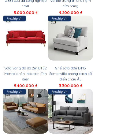
GB31 Lati da công nghiệp
Vertile trang trí cho tiệm
1m8
cửa hàng
Giá
Giá
5.000.000 ₫
9.200.000 ₫
Freeship Vn
Freeship Vn
Sofa văng đỏ đô 2m BT82
Ghế sofa đơn DT13
Monrei chân inox sơn tĩnh
Somerville phong cách cổ
điện
điển châu Âu
Giá
Giá
5.400.000 ₫
3.300.000 ₫
Freeship Vn
Freeship Vn