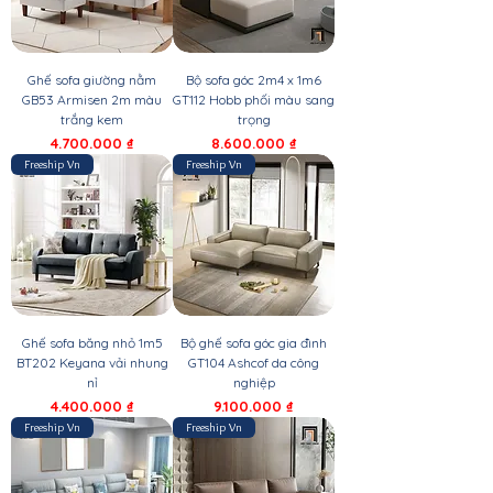
Ghế sofa giường nằm
Bộ sofa góc 2m4 x 1m6
GB53 Armisen 2m màu
GT112 Hobb phối màu sang
trắng kem
trọng
Giá
Giá
4.700.000 ₫
8.600.000 ₫
Freeship Vn
Freeship Vn
Ghế sofa băng nhỏ 1m5
Bộ ghế sofa góc gia đình
BT202 Keyana vải nhung
GT104 Ashcof da công
nỉ
nghiệp
Giá
Giá
4.400.000 ₫
9.100.000 ₫
Freeship Vn
Freeship Vn