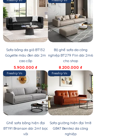
Freeship Vn
Freeship Vn
Sofa băng da giả BT132
Bộ ghế sofa da công
Goyette màu đen dài 2m
nghiệp BT279 Flin dài 2m6
cao cấp
cho shop
Giá
Giá
5.900.000 ₫
8.200.000 ₫
Freeship Vn
Freeship Vn
Ghế sofa băng hiện đại
Sofa giường hiện đại 1m8
BT191 Branson dài 2m1 bọc
GB47 Benitez da công
vải
nghiệp