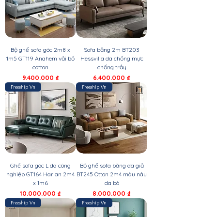
Bộ ghế sofa góc 2m8 x
Sofa băng 2m BT203
1m5 GT119 Anahem vải bố
Hessvilla da chống mực
cotton
chống trầy
Giá
Giá
9.400.000 ₫
6.400.000 ₫
Freeship Vn
Freeship Vn
Ghế sofa góc L da công
Bộ ghế sofa băng da giả
nghiệp GT164 Harlan 2m4
BT245 Otton 2m4 màu nâu
x 1m6
da bò
Giá
Giá
10.000.000 ₫
8.000.000 ₫
Freeship Vn
Freeship Vn