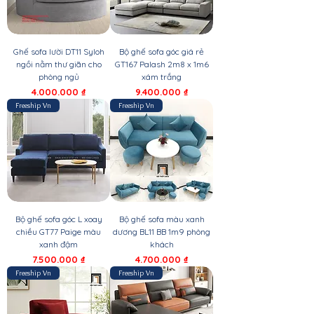
Ghế sofa lười DT11 Syloh
Bộ ghế sofa góc giá rẻ
ngồi nằm thư giãn cho
GT167 Palash 2m8 x 1m6
phòng ngủ
xám trắng
Giá
Giá
4.000.000 ₫
9.400.000 ₫
Freeship Vn
Freeship Vn
Bộ ghế sofa góc L xoay
Bộ ghế sofa màu xanh
chiều GT77 Paige màu
dương BL11 BB 1m9 phòng
xanh đậm
khách
Giá
Giá
7.500.000 ₫
4.700.000 ₫
Freeship Vn
Freeship Vn