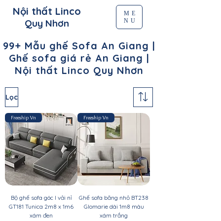
Nội thất Linco
ME
NU
Quy Nhơn
99+ Mẫu ghế Sofa An Giang |
Ghế sofa giá rẻ An Giang |
Nội thất Linco Quy Nhơn
Lọc
Freeship Vn
Freeship Vn
Bộ ghế sofa góc l vải nỉ
Ghế sofa băng nhỏ BT238
GT181 Tunica 2m8 x 1m6
Glomarie dài 1m8 màu
xám đen
xám trắng