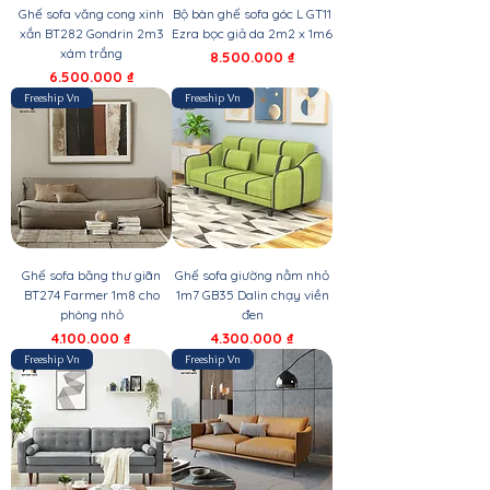
Ghế sofa văng cong xinh
Bộ bàn ghế sofa góc L GT11
xắn BT282 Gondrin 2m3
Ezra bọc giả da 2m2 x 1m6
xám trắng
Giá
8.500.000 ₫
Giá
6.500.000 ₫
Freeship Vn
Freeship Vn
Ghế sofa băng thư giãn
Ghế sofa giường nằm nhỏ
BT274 Farmer 1m8 cho
1m7 GB35 Dalin chạy viền
phòng nhỏ
đen
Giá
Giá
4.100.000 ₫
4.300.000 ₫
Freeship Vn
Freeship Vn