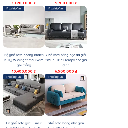
Giá
Giá
10.200.000 ₫
5.700.000 ₫
Freeship Vn
Freeship Vn
Bộ ghế sofa phòng khách
Ghế sofa băng bọc da giả
KHQ95 Wright màu xám
2m05 BT151 Tempo cho gia
ghi trắng
đình
Giá
Giá
10.400.000 ₫
6.500.000 ₫
Freeship Vn
Freeship Vn
Bộ ghế sofa góc L 3m x
Ghế sofa băng nhỏ gọn