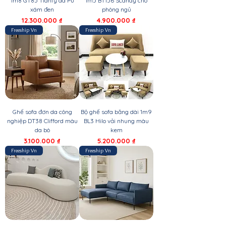
1m8 GT85 Tianfy da Pu
1m5 BT156 Scandy cho
xám đen
phòng ngủ
Giá
Giá
12.300.000 ₫
4.900.000 ₫
Freeship Vn
Freeship Vn
Ghế sofa đơn da công
Bộ ghế sofa băng dài 1m9
nghiệp DT38 Clifford màu
BL3 Hilo vải nhung màu
da bò
kem
Giá
Giá
3.100.000 ₫
5.200.000 ₫
Freeship Vn
Freeship Vn