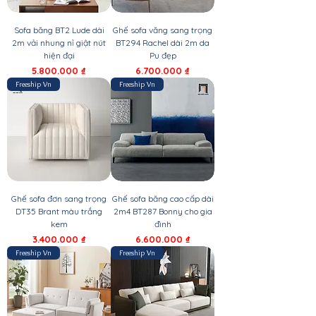
Sofa băng BT2 Lude dài
Ghế sofa văng sang trọng
2m vải nhung nỉ giật nút
BT294 Rachel dài 2m da
hiện đại
Pu đẹp
Giá
Giá
5.800.000 ₫
6.700.000 ₫
Freeship Vn
Freeship Vn
Ghế sofa đơn sang trọng
Ghế sofa băng cao cấp dài
DT35 Brant màu trắng
2m4 BT287 Bonny cho gia
kem
đình
Giá
Giá
3.400.000 ₫
6.600.000 ₫
Freeship Vn
Freeship Vn