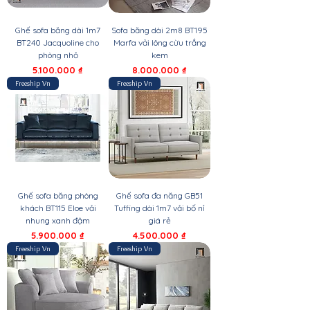
Ghế sofa băng dài 1m7
Sofa băng dài 2m8 BT195
BT240 Jacquoline cho
Marfa vải lông cừu trắng
phòng nhỏ
kem
Giá
Giá
5.100.000 ₫
8.000.000 ₫
Freeship Vn
Freeship Vn
Ghế sofa băng phòng
Ghế sofa đa năng GB51
khách BT115 Eloe vải
Tuffing dài 1m7 vải bố nỉ
nhung xanh đậm
giá rẻ
Giá
Giá
5.900.000 ₫
4.500.000 ₫
Freeship Vn
Freeship Vn